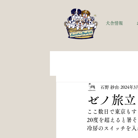
犬舎情報
石野 紗由
2024年3
ゼノ旅立
ここ数日で東京もす
20度を超えると暑
冷房のスイッチを入