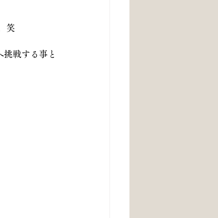
。笑
へ挑戦する事と