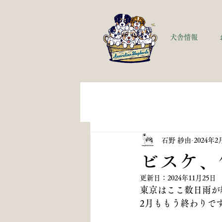
犬舎情報
石野 紗由
2024年2
ビスケ、
更新日：
2024年11月25日
東京はここ数日雨が
2月ももう終わりで