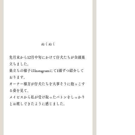
ぬくぬく
先月末から12月中旬にかけて仔犬たちが全頭巣
立ちました。
巣立ちの様子はInstagramにて1頭ずつ紹介して
おります。
オーナー様方が仔犬たちを大事そうに抱っこす
る姿を見て、
メイビスから私が受け取ったバトンをしっかり
とお渡しできたように感じました。