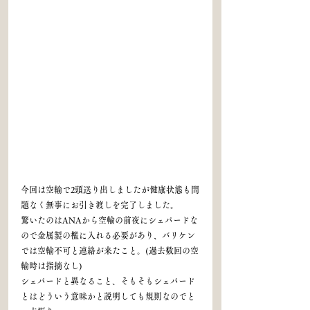
今回は空輸で2頭送り出しましたが健康状態も問
題なく無事にお引き渡しを完了しました。
驚いたのはANAから空輸の前夜にシェパードな
ので金属製の檻に入れる必要があり、バリケン
では空輸不可と連絡が来たこと。(過去数回の空
輸時は指摘なし)
シェパードと異なること、そもそもシェパード
とはどういう意味かと説明しても規則なのでと