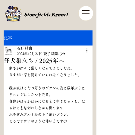
記事
石野 紗由
2024年12月27日
読了時間: 3分
仔犬巣立ち / 2025年へ
寒さが徐々に厳しくなってきましたね。
さすがに窓を開けていられなくなりました。
我が家はこたつ好きのブランの為に数年ぶりに
リビングにこたつを設置。
身体がぽっかぽかになるまで中でじっとし、は
ぁはぁと息切れしながら出て来て
水を飲みアルミ板の上で涼むブラン。
まるでサウナのような使い方です😶