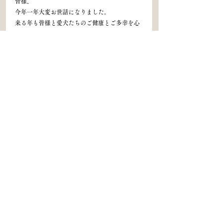
皆様、
今年一年大変お世話になりました。
来る年も皆様と愛犬たちのご健康とご多幸を心
よりお祈り申し上げます。
良いお年をお迎えください。