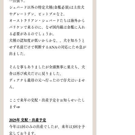
一点張り。
シェパード以外の特定犬種(金檻必須)は土佐犬
やグレートデン、ピットブルなど。
オーストラリアン・シェパードたちは海外から
バリケンで来るのに、なぜ国内線は金檻に入れ
る必要があるのでしょうか。
犬種の認知度が低いからかな、、犬を知ろうと
せず名前だけで判断するANAの対応にため息が
出ました。
そんな事もありましたが全頭無事に巣立ち、犬
舎は再び成犬だけに戻りました。
ディアナも義母の元へ行ったので仔犬はいませ
ん。
ここで来年の交配・出産予定をお知らせいたし
ます📣
2025年 交配・出産予定
今年は1回のみの出産でしたが、来年は3回を予
定しております。