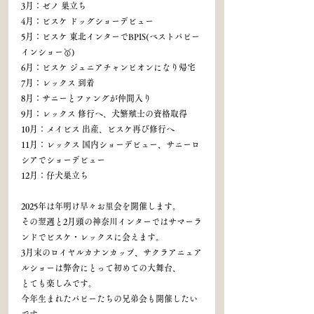
3月：ゼノ 巣立ち
4月：ビスケ ドッグショーデビュー
5月：ビスケ 東北インターでBPIS(ベストパピー
インショー🥇)
6月：ビスケ ジュニアチャンピオンになり帰宅
7月：レックス 到着
8月：サニーとファングが仲間入り
9月：レックス 修行へ、犬繁殖士の資格取得
10月：メイビス 出産、ビスケ再び修行へ
11月：レックス 国内ショーデビュー、サニーロ
シアでショーデビュー
12月：仔犬巣立ち
2025年は年明け早々お里会を開催します。
その翌週と2月頭の神奈川インターではサマーラ
ンドでビスケ・レックスに会えます。
3月末のロイヤルカナンカップ、サクラアニュア
ルショーは弊舎にとって初めての大舞台、
とても楽しみです。
今年生まれたパピーたちの兄弟会も開催したい
です。