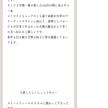
そして上半期一番の楽しみは4月以降に来るサニ
ー☀️
メイビスともレックスとも違う血統が犬舎のブ
リーディングラインに加わり、素晴らしパピー
たちが日本で生まれこの犬種の魅力がより多く
の方へ伝わると嬉しいです。
来年も引き続き犬質の向上に努め邁進してまい
ります。
入賞したよ！にっこりサニー
ストーンフィールズ ケネルに関わって下さった