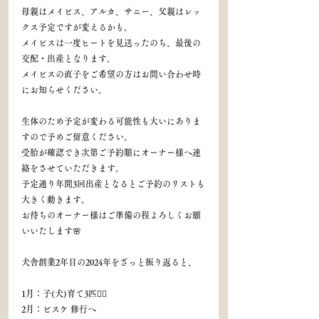
母親はメイビス、アルカ、サニー、父親はレッ
クス予定ですが変えるかも。
メイビスは一度ヒートを見送ったのち、最後の
交配・出産となります。
メイビスの直子をご希望の方はお問い合わせ時
にお知らせください。
生体のため予定が変わる可能性も大いにありま
すので予めご留意ください。
受胎が確認でき次第ご予約順にオーナー様へ連
絡をさせていただきます。
予定通り年間3回出産となるとご予約のリストも
大きく動きます。
お待ちのオーナー様はご準備の程よろしくお願
いいたします🌸
犬舎創業2年目の2024年をざっと振り返ると、
1月：子(犬)育て3匹🏃‍♂️
2月：ビスケ 修行へ