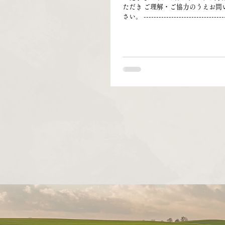
ただき ご理解・ご協力のうえお問
さい。 ---------------------------------
--------------------------------------
見学について】 ▪️見学は完全予約制で
時間の目安は1組あたり1〜1.5時間で
以内にお迎えをご検討中の方のみ
ります。 ▪️ご家族皆様で十分にご
いただいたうえでお問い合わせください
----------------------------------------
--------------------------------
願い・注意事項】 🚫 先住犬の同
さい。 🚫ご来舎前にペットショッ
ン・犬のイベント会場など、多く
場所へのお立ち寄りはお控えください
ても差し支えのない服装でお越し