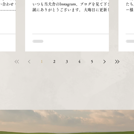
い合わせくだ
いつも当犬舎のInstagram、ブログを見て下さり
たち
--------------
誠にありがとうございます。 大晦日に更新した
ー様
----------- 【ご
ブログの閲覧数が1200を超えていることに 今更
の入
す。 ▪️見学
ながら気が付きました⚡ おかげさまでオーナー
一気
す。 ▪️1年
様を募集していた6頭のうち 5頭は良いご縁に恵
🍢
ご案内してお
まれました。 遠方から犬舎まで足を運んでくだ
ます
相談・ご検討
さった方、 お迎えをご決断いただいたオーナー
ぶ）
。 ------
様 誠にありがとうございました😄🌸 最後の1頭
③ブ
----------------
となりましたが引き続きオーナー様を募集して
ブラ
---- 【ご見学時のお
おります。 【 ブラックトライ 男の子 】 仮
ック
伴はご遠慮くだ
名：ちくわ 現在生後3ヶ月を過ぎ、体重10kgオ
クト
1
2
3
4
5
プ・ドッグラ
ーバーのムチムチBoy。 犬舎の特徴でもあるレ
====
の犬が集まる
ッドが多めのバランス良いトライカラーです。
===
。 👕 汚れ
形の良い耳は今のところ矯正する必要はなさそ
下の
ください。
うです。 性格は静かなあまったれ。 そっと近づ
【ワ
きぺったりくっついてくる姿は父犬であるレッ
目の
クスの姿と重なります。 （レックはもっと主張
便検
が激しいですが🔥） 慎重派な一面もあるため、
済み
車や自転車など苦手なものを作らないよう 現在
年1
は散歩に一番力をいれています。 クレートのト
レーニ