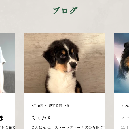
ブログ
2月10日
読了時間: 2分
202

ちくわ🍢
オ
容をご確認い
こんばんは。 ストーンフィールズの石野です。
11