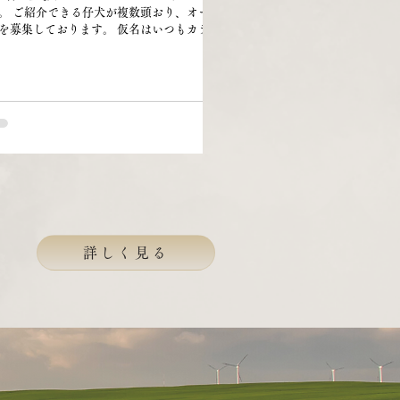
。 ご紹介できる仔犬が複数頭おり、オーナ
を募集しております。 仮名はいつもカラー
り方や性格などから決めていますが、 14頭
に決められなかったため【おでんシリーズ
】にしました🤘 1頭ずつ紹介させていただき
。 ①ブラックトライ 男の子（仮名：こん
 ②ブラックトライ 男の子（仮名：ちくわ）
ルーマール 男の子（仮名：きんちゃく） ④
ックトライ 女の子（仮名：つみれ） ⑤ブラ
トライ 女の子（仮名：あつあげ） ⑥ブラッ
ライ 女の子（仮名：こんにゃく）
===================================
=================== 仔犬たちの情報は以
とおりです。 【誕生日】 2025年11月8日
クチン接種・検便】 2025年12月26日に1回
詳しく見る
6種混合ワクチンを接種済み 仔犬14頭全頭
査済み⇒異常なし 【マイクロチップ】 装着
(費用はブリーダー負担) 【お迎え日】 2026
月4日以降お迎え可能 【お迎え